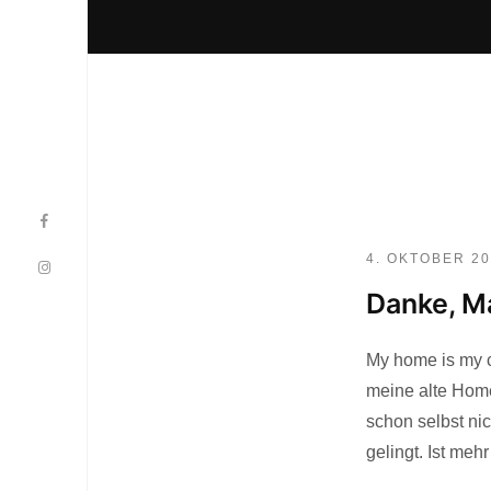
4. OKTOBER 2
Danke, M
My home is my c
meine alte Home
schon selbst ni
gelingt. Ist meh