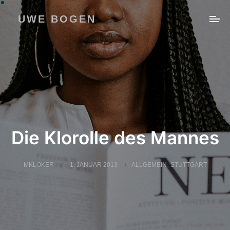
UWE BOGEN
Die Klorolle des Mannes
,
MKLOKER
1. JANUAR 2013
ALLGEMEIN
STUTTGART
/
/